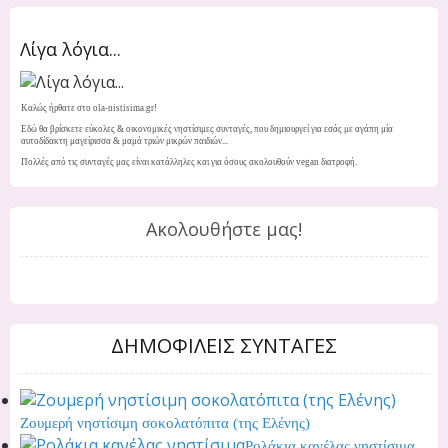
Λίγα λόγια...
Καλώς ήρθατε στο ola-nistisima.gr!
Εδώ θα βρίσκετε εύκολες & οικονομικές νηστίσιμες συνταγές, που δημιουργεί για εσάς με αγάπη μία
αυτοδίδακτη μαγείρισσα & μαμά τριών μικρών παιδιών...
Πολλές από τις συνταγές μας είναι κατάλληλες και για όσους ακολουθούν vegan διατροφή.
Ακολουθήστε μας!
ΔΗΜΟΦΙΛΕΙΣ ΣΥΝΤΑΓΕΣ
Ζουμερή νηστίσιμη σοκολατόπιτα (της Ελένης)
Ρολάκια κανέλας νηστίσιμα