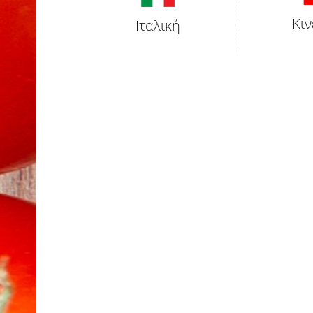
Κιν
Ιταλική