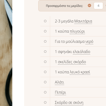
Προσαρμόστε τις μερίδες:
2-3 μεγάλα
Μανιτάρια
1 κούπα
πλιγούρι
Για το μούλιασμα
νερό
1 σφηνάκι
ελαιόλαδο
1
σκελίδες σκόρδο
1 κούπα
λευκό κρασί
Αλάτι
Πιπέρι
Σκόρδο σε σκόνη