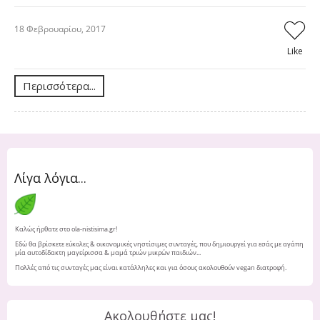
18 Φεβρουαρίου, 2017
Like
Περισσότερα...
Λίγα λόγια...
Καλώς ήρθατε στο ola-nistisima.gr!
Εδώ θα βρίσκετε εύκολες & οικονομικές νηστίσιμες συνταγές, που δημιουργεί για εσάς με αγάπη
μία αυτοδίδακτη μαγείρισσα & μαμά τριών μικρών παιδιών...
Πολλές από τις συνταγές μας είναι κατάλληλες και για όσους ακολουθούν vegan διατροφή.
Ακολουθήστε μας!