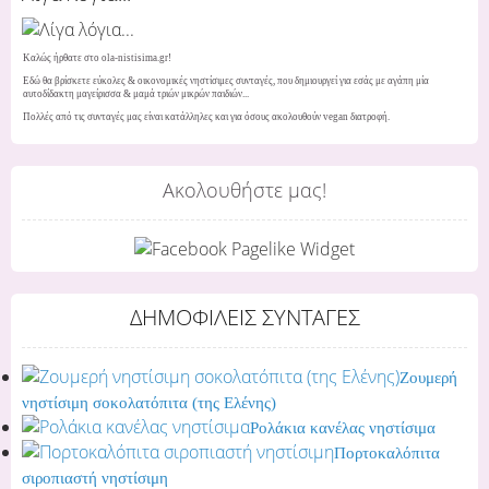
Καλώς ήρθατε στο ola-nistisima.gr!
Εδώ θα βρίσκετε εύκολες & οικονομικές νηστίσιμες συνταγές, που δημιουργεί για εσάς με αγάπη μία
αυτοδίδακτη μαγείρισσα & μαμά τριών μικρών παιδιών...
Πολλές από τις συνταγές μας είναι κατάλληλες και για όσους ακολουθούν vegan διατροφή.
Ακολουθήστε μας!
ΔΗΜΟΦΙΛΕΙΣ ΣΥΝΤΑΓΕΣ
Ζουμερή
νηστίσιμη σοκολατόπιτα (της Ελένης)
Ρολάκια κανέλας νηστίσιμα
Πορτοκαλόπιτα
σιροπιαστή νηστίσιμη