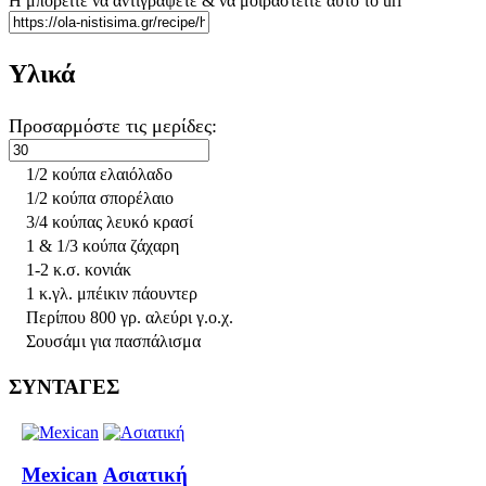
Η μπορείτε να αντιγράψετε & να μοιραστείτε αυτό το url
Υλικά
Προσαρμόστε τις μερίδες:
1/2 κούπα ελαιόλαδο
1/2 κούπα σπορέλαιο
3/4 κούπας λευκό κρασί
1 & 1/3 κούπα ζάχαρη
1-2 κ.σ. κονιάκ
1 κ.γλ. μπέικιν πάουντερ
Περίπου 800 γρ. αλεύρι γ.ο.χ.
Σουσάμι για πασπάλισμα
ΣΥΝΤΑΓΕΣ
Mexican
Ασιατική