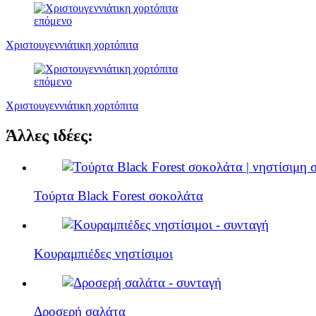
επόμενο
Χριστουγεννιάτικη χορτόπιτα
επόμενο
Χριστουγεννιάτικη χορτόπιτα
Άλλες ιδέες:
Τούρτα Black Forest σοκολάτα
Κουραμπιέδες νηστίσιμοι
Δροσερή σαλάτα