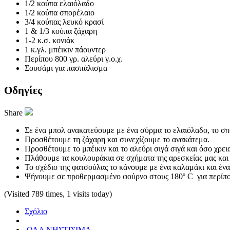
1/2 κούπα ελαιόλαδο
1/2 κούπα σπορέλαιο
3/4 κούπας λευκό κρασί
1 & 1/3 κούπα ζάχαρη
1-2 κ.σ. κονιάκ
1 κ.γλ. μπέικιν πάουντερ
Περίπου 800 γρ. αλεύρι γ.ο.χ.
Σουσάμι για πασπάλισμα
Οδηγίες
Share
Σε ένα μπολ ανακατεύουμε με ένα σύρμα το ελαιόλαδο, το σπο
Προσθέτουμε τη ζάχαρη και συνεχίζουμε το ανακάτεμα.
Προσθέτουμε το μπέικιν και το αλεύρι σιγά σιγά και όσο χρε
Πλάθουμε τα κουλουράκια σε σχήματα της αρεσκείας μας και
Το σχέδιο της φατσούλας το κάνουμε με ένα καλαμάκι και ένα
Ψήνουμε σε προθερμασμένο φούρνο στους 180º C για περίπο
(Visited 789 times, 1 visits today)
Σχόλιο
ΟΛΑ ΝΗΣΤΙΣΙΜΑ