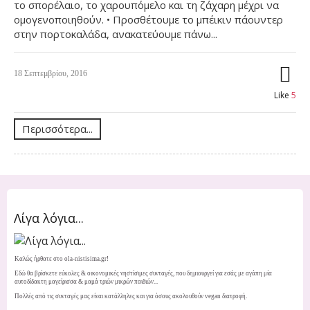
το σπορέλαιο, το χαρουπόμελο και τη ζάχαρη μέχρι να
ομογενοποιηθούν. • Προσθέτουμε το μπέικιν πάουντερ
στην πορτοκαλάδα, ανακατεύουμε πάνω...
18 Σεπτεμβρίου, 2016
Like
5
Περισσότερα...
Λίγα λόγια...
Καλώς ήρθατε στο ola-nistisima.gr!
Εδώ θα βρίσκετε εύκολες & οικονομικές νηστίσιμες συνταγές, που δημιουργεί για εσάς με αγάπη μία
αυτοδίδακτη μαγείρισσα & μαμά τριών μικρών παιδιών...
Πολλές από τις συνταγές μας είναι κατάλληλες και για όσους ακολουθούν vegan διατροφή.