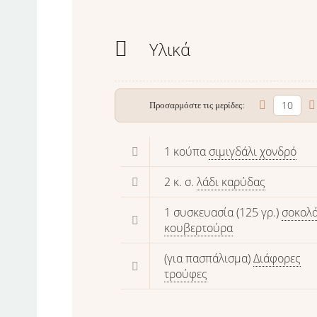
Υλικά
Προσαρμόστε τις μερίδες:
1 κούπα
σιμιγδάλι χονδρό
2 κ. σ.
λάδι καρύδας
1 συσκευασία (125 γρ.)
σοκολ
κουβερτούρα
(για πασπάλισμα)
Διάφορες
τρούφες