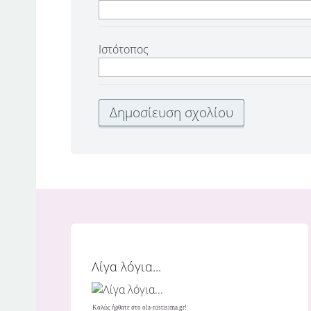
Ιστότοπος
Λίγα λόγια...
Καλώς ήρθατε στο ola-nistisima.gr!