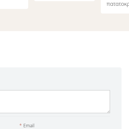
πατατοκρ
*
Email