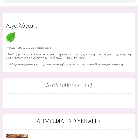
Λίγα λόγια...
Καλώς ήρθατε στο ola-nistisima.gr!
Εδώ θα βρίσκετε εύκολες & οικονομικές νηστίσιμες συνταγές, που δημιουργεί για εσάς με αγάπη
μία αυτοδίδακτη μαγείρισσα & μαμά τριών μικρών παιδιών...
Πολλές από τις συνταγές μας είναι κατάλληλες και για όσους ακολουθούν vegan διατροφή.
Ακολουθήστε μας!
ΔΗΜΟΦΙΛΕΙΣ ΣΥΝΤΑΓΕΣ