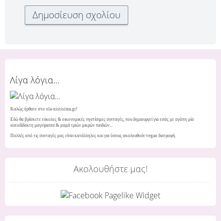
Λίγα λόγια...
Καλώς ήρθατε στο ola-nistisima.gr!
Εδώ θα βρίσκετε εύκολες & οικονομικές νηστίσιμες συνταγές, που δημιουργεί για εσάς με αγάπη μία
αυτοδίδακτη μαγείρισσα & μαμά τριών μικρών παιδιών...
Πολλές από τις συνταγές μας είναι κατάλληλες και για όσους ακολουθούν vegan διατροφή.
Ακολουθήστε μας!