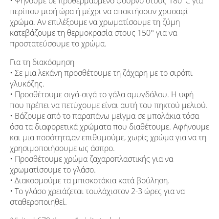
• Ψήνουμε σε προθερμασμένο φούρνο στους 180°C για
περίπου μισή ώρα ή μέχρι να αποκτήσουν χρυσαφί
χρώμα. Αν επιλέξουμε να χρωματίσουμε τη ζύμη
κατεβάζουμε τη θερμοκρασία στους 150° για να
προστατεύσουμε το χρώμα.
Για τη διακόσμηση
• Σε μια λεκάνη προσθέτουμε τη ζάχαρη με το σιρόπι
γλυκόζης.
• Προσθέτουμε σιγά-σιγά το γάλα αμυγδάλου. Η υφή
που πρέπει να πετύχουμε είναι αυτή του πηκτού μελιού.
• Βάζουμε από το παραπάνω μείγμα σε μπολάκια τόσα
όσα τα διαφορετικά χρώματα που διαθέτουμε. Αφήνουμε
και μια ποσότητα,αν επιθυμούμε, χωρίς χρώμα για να τη
χρησιμοποιήσουμε ως άσπρο.
• Προσθέτουμε χρώμα ζαχαροπλαστικής για να
χρωματίσουμε το γλάσο.
• Διακοσμούμε τα μπισκοτάκια κατά βούληση.
• Το γλάσο χρειάζεται τουλάχιστον 2-3 ώρες για να
σταθεροποιηθεί.