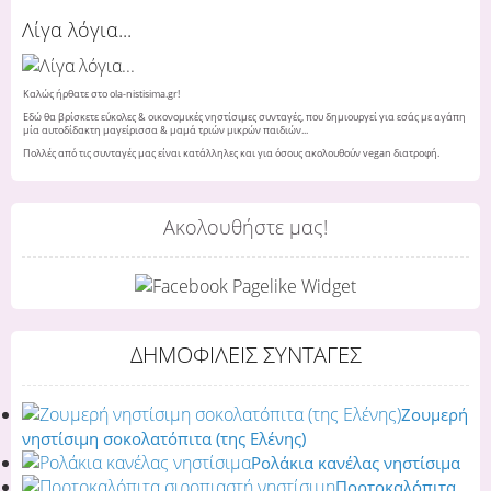
Λίγα λόγια...
Καλώς ήρθατε στο ola-nistisima.gr!
Εδώ θα βρίσκετε εύκολες & οικονομικές νηστίσιμες συνταγές, που δημιουργεί για εσάς με αγάπη
μία αυτοδίδακτη μαγείρισσα & μαμά τριών μικρών παιδιών...
Πολλές από τις συνταγές μας είναι κατάλληλες και για όσους ακολουθούν vegan διατροφή.
Ακολουθήστε μας!
ΔΗΜΟΦΙΛΕΙΣ ΣΥΝΤΑΓΕΣ
Ζουμερή
νηστίσιμη σοκολατόπιτα (της Ελένης)
Ρολάκια κανέλας νηστίσιμα
Πορτοκαλόπιτα