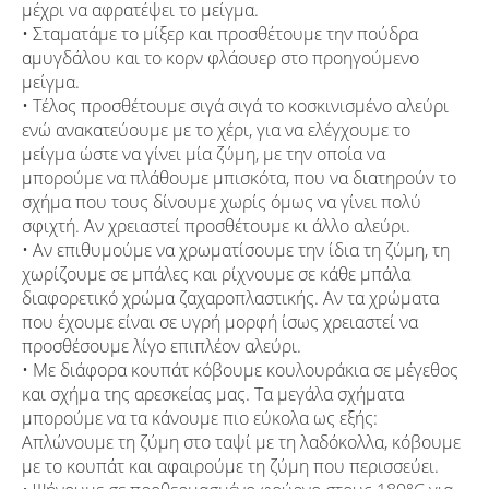
μέχρι να αφρατέψει το μείγμα.
• Σταματάμε το μίξερ και προσθέτουμε την πούδρα
αμυγδάλου και το κορν φλάουερ στο προηγούμενο
μείγμα.
• Τέλος προσθέτουμε σιγά σιγά το κοσκινισμένο αλεύρι
ενώ ανακατεύουμε με το χέρι, για να ελέγχουμε το
μείγμα ώστε να γίνει μία ζύμη, με την οποία να
μπορούμε να πλάθουμε μπισκότα, που να διατηρούν το
σχήμα που τους δίνουμε χωρίς όμως να γίνει πολύ
σφιχτή. Αν χρειαστεί προσθέτουμε κι άλλο αλεύρι.
• Αν επιθυμούμε να χρωματίσουμε την ίδια τη ζύμη, τη
χωρίζουμε σε μπάλες και ρίχνουμε σε κάθε μπάλα
διαφορετικό χρώμα ζαχαροπλαστικής. Αν τα χρώματα
που έχουμε είναι σε υγρή μορφή ίσως χρειαστεί να
προσθέσουμε λίγο επιπλέον αλεύρι.
• Με διάφορα κουπάτ κόβουμε κουλουράκια σε μέγεθος
και σχήμα της αρεσκείας μας. Τα μεγάλα σχήματα
μπορούμε να τα κάνουμε πιο εύκολα ως εξής:
Απλώνουμε τη ζύμη στο ταψί με τη λαδόκολλα, κόβουμε
με το κουπάτ και αφαιρούμε τη ζύμη που περισσεύει.