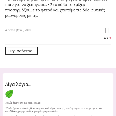
πριν για να ξεπαγώσει. • Στο κάδο του μίξερ
προσαρμόζουμε το φτερό και χτυπάμε τις δύο φυτικές
μαργαρίνες με τη...
4 Σεπτεμβρίου, 2010
Like
3
Περισσότερα...
Λίγα λόγια...
Καλώς ήρθατε στο ola-nistisima.gr!
Εδώ θα βρίσκετε εύκολες & οικονομικές νηστίσιμες συνταγές, που δημιουργεί για εσάς με αγάπη μία
αυτοδίδακτη μαγείρισσα & μαμά τριών μικρών παιδιών...