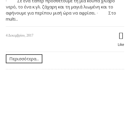
· Σε ένα τάπερ προσθέτουμε τη μία κούπα χλιαρό
νερό, το ένα κ.γλ. ζάχαρη και τη μαγιά λιωμένη και το
αφήνουμε για περίπου μισή ώρα να αφρίσει. · Στο
multi...
4 Δεκεμβρίου, 2017
Like
Περισσότερα...