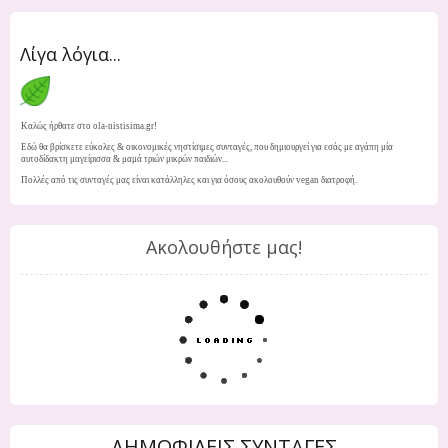
Λίγα λόγια...
Καλώς ήρθατε στο ola-nistisima.gr!
Εδώ θα βρίσκετε εύκολες & οικονομικές νηστίσιμες συνταγές, που δημιουργεί για εσάς με αγάπη μία
αυτοδίδακτη μαγείρισσα & μαμά τριών μικρών παιδιών...
Πολλές από τις συνταγές μας είναι κατάλληλες και για όσους ακολουθούν vegan διατροφή.
Ακολουθήστε μας!
ΔΗΜΟΦΙΛΕΙΣ ΣΥΝΤΑΓΕΣ