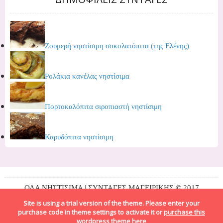
Ζουμερή νηστίσιμη σοκολατόπιτα (της Ελένης)
Ρολάκια κανέλας νηστίσιμα
Πορτοκαλόπιτα σιροπιαστή νηστίσιμη
Καρυδόπιτα νηστίσιμη
ΟΛΑ ΝΗΣΤΙΣΙΜΑ | ΣΥΝΤΑΓΕΣ ΜΑΓΕΙΡΙΚΗΣ © 2017
Site is using a trial version of the theme. Please enter your
purchase code in theme settings to activate it or
purchase this
wordpress theme here