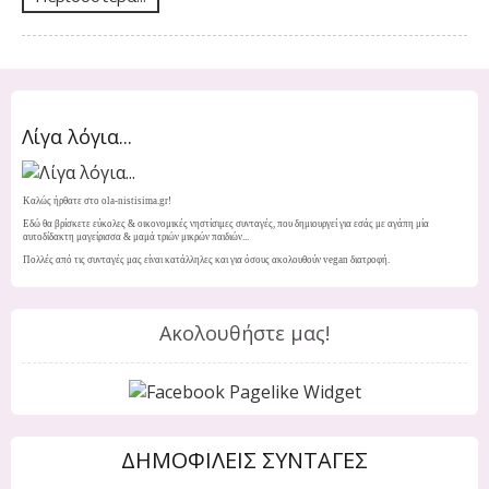
Λίγα λόγια...
Καλώς ήρθατε στο ola-nistisima.gr!
Εδώ θα βρίσκετε εύκολες & οικονομικές νηστίσιμες συνταγές, που δημιουργεί για εσάς με αγάπη μία
αυτοδίδακτη μαγείρισσα & μαμά τριών μικρών παιδιών...
Πολλές από τις συνταγές μας είναι κατάλληλες και για όσους ακολουθούν vegan διατροφή.
Ακολουθήστε μας!
ΔΗΜΟΦΙΛΕΙΣ ΣΥΝΤΑΓΕΣ