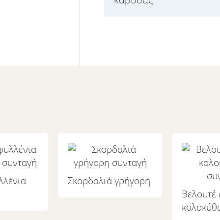
λλένια
Σκορδαλιά γρήγορη
Βελουτέ
κολοκύθ