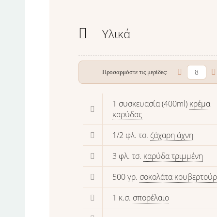
Υλικά
Προσαρμόστε τις μερίδες:
1 συσκευασία (400ml)
κρέμα
καρύδας
1/2 φλ. τσ.
ζάχαρη άχνη
3 φλ. τσ.
καρύδα τριμμένη
500 γρ.
σοκολάτα κουβερτού
1 κ.σ.
σπορέλαιο