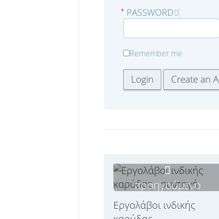
PASSWORD
*
Remember me
προηγούμενο
Εργολάβοι ινδικής
καρύδας