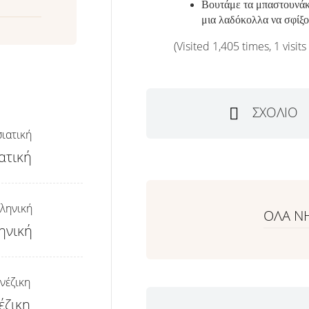
Βουτάμε τα μπαστουνάκ
μια λαδόκολλα να σφίξο
(Visited 1,405 times, 1 visits
ΣΧΌΛΙΟ
ατική
ΟΛΑ Ν
ηνική
έζικη