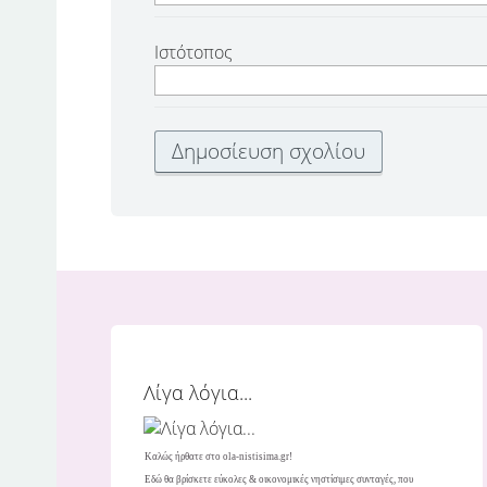
Ιστότοπος
Λίγα λόγια...
Καλώς ήρθατε στο ola-nistisima.gr!
Εδώ θα βρίσκετε εύκολες & οικονομικές νηστίσιμες συνταγές, που