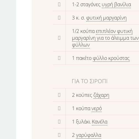
1-2 σταγόνες
υγρή βανίλια
3 κ. σ.
φυτική μαργαρίνη
1/2 κούπα
επιπλέον φυτική
μαργαρίνη για το άλειμμα των
φύλλων
1 πακέτο
φύλλο κρούστας
ΓΙΑ ΤΟ ΣΙΡΌΠΙ
2 κούπες
ζάχαρη
1 κούπα
νερό
1 ξυλάκι
Κανέλα
2
γαρύφαλλα