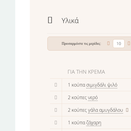
Υλικά
Προσαρμόστε τις μερίδες:
ΓΙΑ ΤΗΝ ΚΡΈΜΑ
1 κούπα
σιμιγδάλι ψιλό
2 κούπες
νερό
2 κούπες
γάλα αμυγδάλου
1 κούπα
ζάχαρη