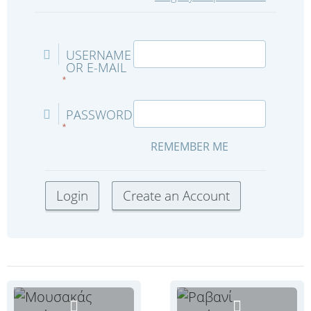
USERNAME
OR E-MAIL
*
PASSWORD
*
REMEMBER ME