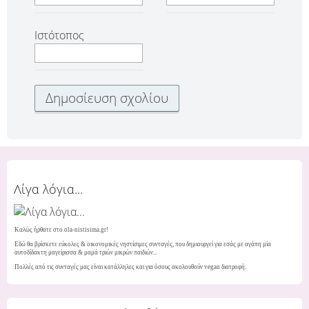
Ιστότοπος
Λίγα λόγια...
Καλώς ήρθατε στο ola-nistisima.gr!
Εδώ θα βρίσκετε εύκολες & οικονομικές νηστίσιμες συνταγές, που δημιουργεί για εσάς με αγάπη μία
αυτοδίδακτη μαγείρισσα & μαμά τριών μικρών παιδιών...
Πολλές από τις συνταγές μας είναι κατάλληλες και για όσους ακολουθούν vegan διατροφή.