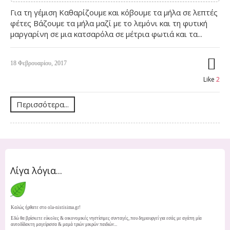
Για τη γέμιση Καθαρίζουμε και κόβουμε τα μήλα σε λεπτές
φέτες Βάζουμε τα μήλα μαζί με το λεμόνι και τη φυτική
μαργαρίνη σε μια κατσαρόλα σε μέτρια φωτιά και τα...
18 Φεβρουαρίου, 2017
Like
2
Περισσότερα...
Λίγα λόγια...
Καλώς ήρθατε στο ola-nistisima.gr!
Εδώ θα βρίσκετε εύκολες & οικονομικές νηστίσιμες συνταγές, που δημιουργεί για εσάς με αγάπη μία
αυτοδίδακτη μαγείρισσα & μαμά τριών μικρών παιδιών...