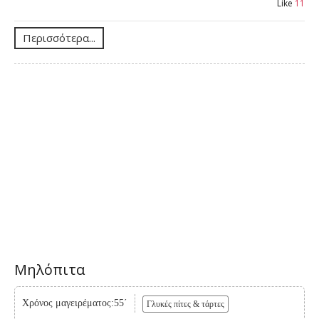
Like
11
Περισσότερα...
Μηλόπιτα
Χρόνος μαγειρέματος:55΄
Γλυκές πίτες & τάρτες