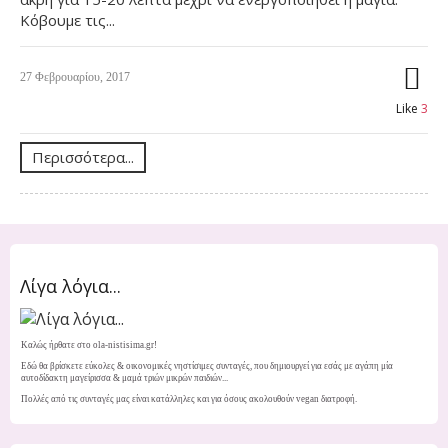
Κόβουμε τις...
27 Φεβρουαρίου, 2017
Like
3
Περισσότερα...
Λίγα λόγια...
Καλώς ήρθατε στο ola-nistisima.gr!
Εδώ θα βρίσκετε εύκολες & οικονομικές νηστίσιμες συνταγές, που δημιουργεί για εσάς με αγάπη μία
αυτοδίδακτη μαγείρισσα & μαμά τριών μικρών παιδιών...
Πολλές από τις συνταγές μας είναι κατάλληλες και για όσους ακολουθούν vegan διατροφή.