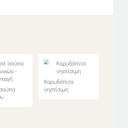
Καρυδόπιτα
 σούπα
νηστίσιμη
ών