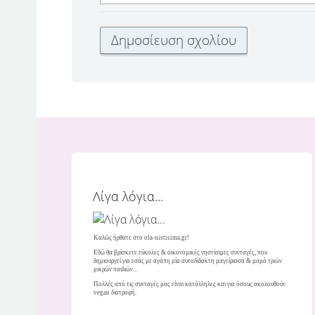
Λίγα λόγια...
Καλώς ήρθατε στο ola-nistisima.gr!
Εδώ θα βρίσκετε εύκολες & οικονομικές νηστίσιμες συνταγές, που
δημιουργεί για εσάς με αγάπη μία αυτοδίδακτη μαγείρισσα & μαμά τριών
μικρών παιδιών...
Πολλές από τις συνταγές μας είναι κατάλληλες και για όσους ακολουθούν
vegan διατροφή.