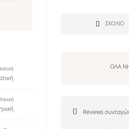
ΣΧΌΛΙΟ
ΟΛΑ Ν
ατική
ηνική
Reviews συνταγώ