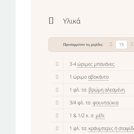
Υλικά
Προσαρμόστε τις μερίδες:
3-4
ώριμες μπανάνες
1 ώριμο
αβοκάντο
1 φλ. τσ.
βρώμη αλεσμένη
3/4 φλ. τσ.
φουντούκια
1 & 1/2 κ. σ.
μέλι
1 φλ. τσ.
κράνμπερις ή σταφίδ