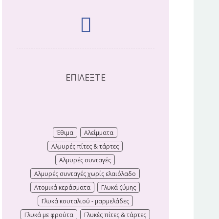
ΕΠΙΛΕΞΤΕ
Έθιμα
Αλείμματα
Αλμυρές πίτες & τάρτες
Αλμυρές συνταγές
Αλμυρές συνταγές χωρίς ελαιόλαδο
Ατομικά κεράσματα
Γλυκά ζύμης
Γλυκά κουταλιού - μαρμελάδες
Γλυκά με φρούτα
Γλυκές πίτες & τάρτες