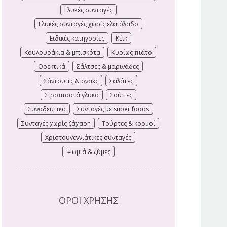
Γλυκές συνταγές
Γλυκές συνταγές χωρίς ελαιόλαδο
Ειδικές κατηγορίες
Κέικ
Κουλουράκια & μπισκότα
Κυρίως πιάτο
Ορεκτικά
Σάλτσες & μαρινάδες
Σάντουιτς & σνακς
Σαλάτες
Σιροπιαστά γλυκά
Σούπες
Συνοδευτικά
Συνταγές με super foods
Συνταγές χωρίς ζάχαρη
Τούρτες & κορμοί
Χριστουγεννιάτικες συνταγές
Ψωμιά & ζύμες
ΟΡΟΙ ΧΡΗΣΗΣ