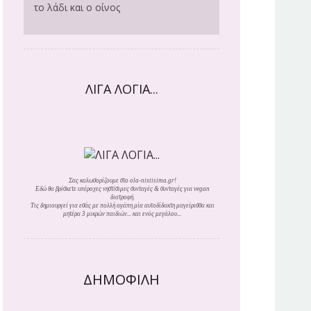
το λάδι και ο οίνος
ΛΙΓΑ ΛΟΓΙΑ...
Σας καλωσορίζουμε στο ola-nistisima.gr!
Εδώ θα βρίσκετε υπέροχες νηστίσιμες συνταγές & συνταγές για vegan
διατροφή.
Τις δημιουργεί για εσάς με πολλή αγάπη μία αυτοδίδακτη μαγείρισσα και
μητέρα 3 μικρών παιδιών... και ενός μεγάλου...
ΔΗΜΟΦΙΛΗ