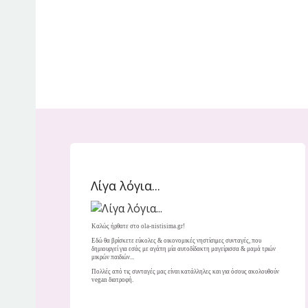
Λίγα λόγια...
Καλώς ήρθατε στο ola-nistisima.gr!
Εδώ θα βρίσκετε εύκολες & οικονομικές νηστίσιμες συνταγές, που
δημιουργεί για εσάς με αγάπη μία αυτοδίδακτη μαγείρισσα & μαμά τριών
μικρών παιδιών...
Πολλές από τις συνταγές μας είναι κατάλληλες και για όσους ακολουθούν
vegan διατροφή.