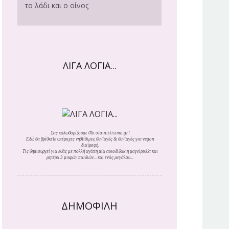
το λάδι και ο οίνος
ΛΙΓΑ ΛΟΓΙΑ...
Σας καλωσορίζουμε στο ola-nistisima.gr!
Εδώ θα βρίσκετε υπέροχες νηστίσιμες συνταγές & συνταγές για vegan
διατροφή.
Τις δημιουργεί για εσάς με πολλή αγάπη μία αυτοδίδακτη μαγείρισσα και
μητέρα 3 μικρών παιδιών... και ενός μεγάλου...
ΔΗΜΟΦΙΛΗ