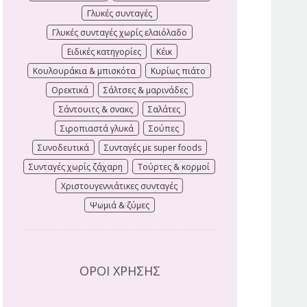
Γλυκές συνταγές
Γλυκές συνταγές χωρίς ελαιόλαδο
Ειδικές κατηγορίες
Κέικ
Κουλουράκια & μπισκότα
Κυρίως πιάτο
Ορεκτικά
Σάλτσες & μαρινάδες
Σάντουιτς & σνακς
Σαλάτες
Σιροπιαστά γλυκά
Σούπες
Συνοδευτικά
Συνταγές με super foods
Συνταγές χωρίς ζάχαρη
Τούρτες & κορμοί
Χριστουγεννιάτικες συνταγές
Ψωμιά & ζύμες
ΟΡΟΙ ΧΡΗΣΗΣ