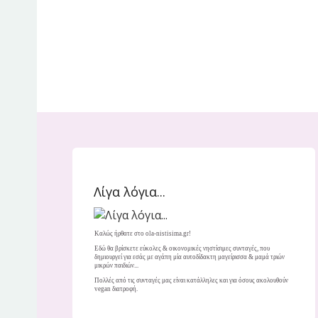
Λίγα λόγια...
Καλώς ήρθατε στο ola-nistisima.gr!
Εδώ θα βρίσκετε εύκολες & οικονομικές νηστίσιμες συνταγές, που
δημιουργεί για εσάς με αγάπη μία αυτοδίδακτη μαγείρισσα & μαμά τριών
μικρών παιδιών...
Πολλές από τις συνταγές μας είναι κατάλληλες και για όσους ακολουθούν
vegan διατροφή.