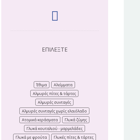
ΕΠΙΛΕΞΤΕ
Έθιμα
Αλείμματα
Αλμυρές πίτες & τάρτες
Αλμυρές συνταγές
Αλμυρές συνταγές χωρίς ελαιόλαδο
Ατομικά κεράσματα
Γλυκά ζύμης
Γλυκά κουταλιού - μαρμελάδες
Γλυκά με φρούτα
Γλυκές πίτες & τάρτες