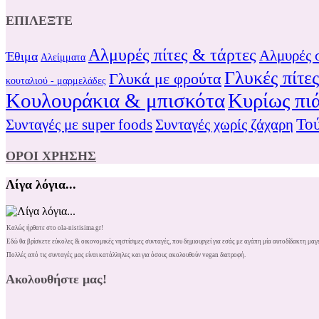
ΕΠΙΛΕΞΤΕ
Αλμυρές πίτες & τάρτες
Αλμυρές 
Έθιμα
Αλείμματα
Γλυκές πίτε
Γλυκά με φρούτα
κουταλιού - μαρμελάδες
Κουλουράκια & μπισκότα
Κυρίως πι
Τού
Συνταγές χωρίς ζάχαρη
Συνταγές με super foods
ΟΡΟΙ ΧΡΗΣΗΣ
Λίγα λόγια...
Καλώς ήρθατε στο ola-nistisima.gr!
Εδώ θα βρίσκετε εύκολες & οικονομικές νηστίσιμες συνταγές, που δημιουργεί για εσάς με αγάπη μία αυτοδίδακτη μαγε
Πολλές από τις συνταγές μας είναι κατάλληλες και για όσους ακολουθούν vegan διατροφή.
Ακολουθήστε μας!