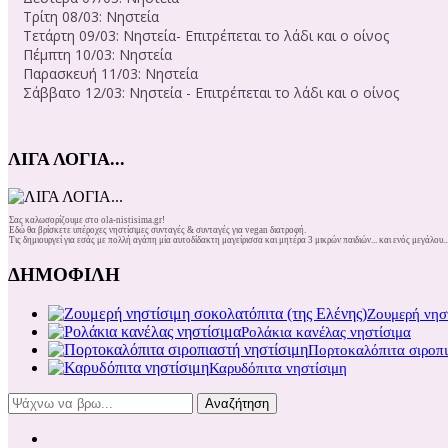
Τρίτη 08/03: Νηστεία
Τετάρτη 09/03: Νηστεία- Επιτρέπεται το λάδι και ο οίνος
Πέμπτη 10/03: Νηστεία
Παρασκευή 11/03: Νηστεία
Σάββατο 12/03: Νηστεία - Επιτρέπεται το λάδι και ο οίνος
ΛΙΓΑ ΛΟΓΙΑ...
Σας καλωσορίζουμε στο ola-nistisima.gr!
Εδώ θα βρίσκετε υπέροχες νηστίσιμες συνταγές & συνταγές για vegan διατροφή.
Τις δημιουργεί για εσάς με πολλή αγάπη μία αυτοδίδακτη μαγείρισσα και μητέρα 3 μικρών παιδιών... και ενός μεγάλου..
ΔΗΜΟΦΙΛΗ
Ζουμερή νηστ
Ρολάκια κανέλας νηστίσιμα
Πορτοκαλόπιτα σιροπι
Καρυδόπιτα νηστίσιμη