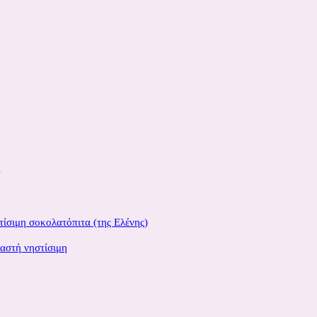
.
ίσιμη σοκολατόπιτα (της Ελένης)
αστή νηστίσιμη