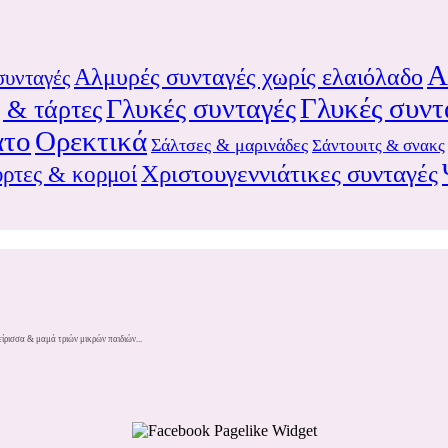
Α
Αλμυρές συνταγές χωρίς ελαιόλαδο
συνταγές
Γλυκές συντ
Γλυκές συνταγές
ς & τάρτες
άτο
Ορεκτικά
Σάλτσες & μαρινάδες
Σάντουιτς & σνακς
Χριστουγεννιάτικες συνταγές
ρτες & κορμοί
ίρισσα & μαμά τριών μικρών παιδιών...