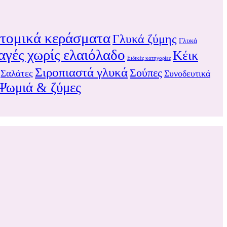
τομικά κεράσματα
Γλυκά ζύμης
Γλυκά
αγές χωρίς ελαιόλαδο
Κέικ
Ειδικές κατηγορίες
Σιροπιαστά γλυκά
Σούπες
Σαλάτες
Συνοδευτικά
Ψωμιά & ζύμες