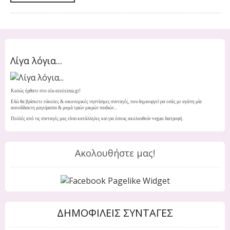
Λίγα λόγια...
Καλώς ήρθατε στο ola-nistisima.gr!
Εδώ θα βρίσκετε εύκολες & οικονομικές νηστίσιμες συνταγές, που δημιουργεί για εσάς με αγάπη μία
αυτοδίδακτη μαγείρισσα & μαμά τριών μικρών παιδιών...
Πολλές από τις συνταγές μας είναι κατάλληλες και για όσους ακολουθούν vegan διατροφή.
Ακολουθήστε μας!
ΔΗΜΟΦΙΛΕΙΣ ΣΥΝΤΑΓΕΣ