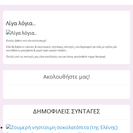
Λίγα λόγια...
Καλώς ήρθατε στο ola-nistisima.gr!
Εδώ θα βρίσκετε εύκολες & οικονομικές νηστίσιμες συνταγές, που δημιουργεί για εσάς με αγάπη μία
αυτοδίδακτη μαγείρισσα & μαμά τριών μικρών παιδιών...
Πολλές από τις συνταγές μας είναι κατάλληλες και για όσους ακολουθούν vegan διατροφή.
Ακολουθήστε μας!
ΔΗΜΟΦΙΛΕΙΣ ΣΥΝΤΑΓΕΣ