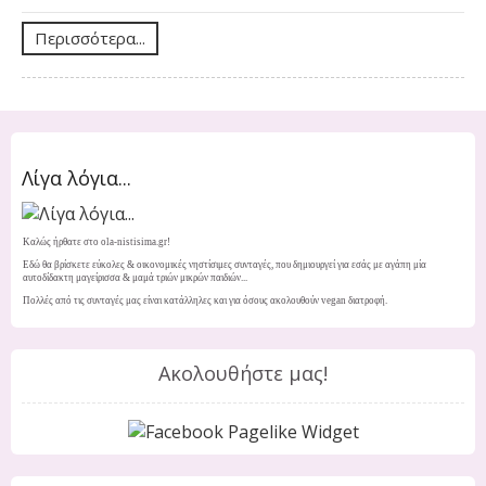
Περισσότερα...
Λίγα λόγια...
Καλώς ήρθατε στο ola-nistisima.gr!
Εδώ θα βρίσκετε εύκολες & οικονομικές νηστίσιμες συνταγές, που δημιουργεί για εσάς με αγάπη μία
αυτοδίδακτη μαγείρισσα & μαμά τριών μικρών παιδιών...
Πολλές από τις συνταγές μας είναι κατάλληλες και για όσους ακολουθούν vegan διατροφή.
Ακολουθήστε μας!