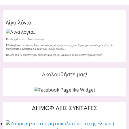
Λίγα λόγια...
Καλώς ήρθατε στο ola-nistisima.gr!
Εδώ θα βρίσκετε εύκολες & οικονομικές νηστίσιμες συνταγές, που δημιουργεί για εσάς με αγάπη μία
αυτοδίδακτη μαγείρισσα & μαμά τριών μικρών παιδιών...
Πολλές από τις συνταγές μας είναι κατάλληλες και για όσους ακολουθούν vegan διατροφή.
Ακολουθήστε μας!
ΔΗΜΟΦΙΛΕΙΣ ΣΥΝΤΑΓΕΣ