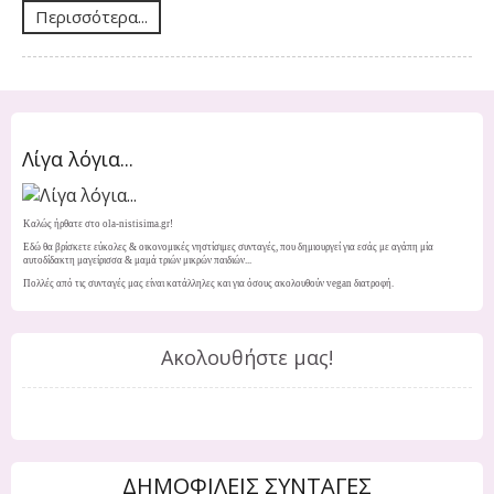
Περισσότερα...
Λίγα λόγια...
Καλώς ήρθατε στο ola-nistisima.gr!
Εδώ θα βρίσκετε εύκολες & οικονομικές νηστίσιμες συνταγές, που δημιουργεί για εσάς με αγάπη μία
αυτοδίδακτη μαγείρισσα & μαμά τριών μικρών παιδιών...
Πολλές από τις συνταγές μας είναι κατάλληλες και για όσους ακολουθούν vegan διατροφή.
Ακολουθήστε μας!
ΔΗΜΟΦΙΛΕΙΣ ΣΥΝΤΑΓΕΣ