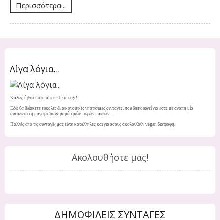
Περισσότερα...
Λίγα λόγια...
Καλώς ήρθατε στο ola-nistisima.gr!
Εδώ θα βρίσκετε εύκολες & οικονομικές νηστίσιμες συνταγές, που δημιουργεί για εσάς με αγάπη μία
αυτοδίδακτη μαγείρισσα & μαμά τριών μικρών παιδιών...
Πολλές από τις συνταγές μας είναι κατάλληλες και για όσους ακολουθούν vegan διατροφή.
Ακολουθήστε μας!
ΔΗΜΟΦΙΛΕΙΣ ΣΥΝΤΑΓΕΣ