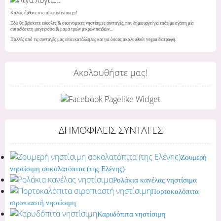
Καλώς ήρθατε στο ola-nistisima.gr!
Εδώ θα βρίσκετε εύκολες & οικονομικές νηστίσιμες συνταγές, που δημιουργεί για εσάς με αγάπη μία
αυτοδίδακτη μαγείρισσα & μαμά τριών μικρών παιδιών...
Πολλές από τις συνταγές μας είναι κατάλληλες και για όσους ακολουθούν vegan διατροφή.
Ακολουθήστε μας!
ΔΗΜΟΦΙΛΕΙΣ ΣΥΝΤΑΓΕΣ
Ζουμερή
νηστίσιμη σοκολατόπιτα (της Ελένης)
Ρολάκια κανέλας νηστίσιμα
Πορτοκαλόπιτα
σιροπιαστή νηστίσιμη
Καρυδόπιτα νηστίσιμη