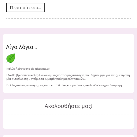
Περισσότερα...
Λίγα λόγια...
Καλώς ήρθατε στο ola-nistisima.gr!
Εδώ θα βρίσκετε εύκολες & οικονομικές νηστίσιμες συνταγές, που δημιουργεί για εσάς με αγάπη
μία αυτοδίδακτη μαγείρισσα & μαμά τριών μικρών παιδιών...
Πολλές από τις συνταγές μας είναι κατάλληλες και για όσους ακολουθούν vegan διατροφή.
Ακολουθήστε μας!