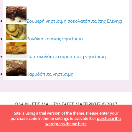
Ζουμερή νηστίσιμη σοκολατόπιτα (της Ελένης)
Ρολάκια κανέλας νηστίσιμα
Πορτοκαλόπιτα σιροπιαστή νηστίσιμη
Καρυδόπιτα νηστίσιμη
ΟΛΑ ΝΗΣΤΙΣΙΜΑ | ΣΥΝΤΑΓΕΣ ΜΑΓΕΙΡΙΚΗΣ © 2017
Site is using a trial version of the theme. Please enter your
purchase code in theme settings to activate it or
purchase this
wordpress theme here