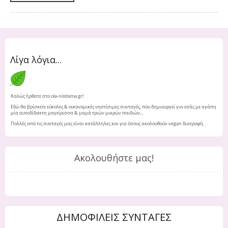
Λίγα λόγια...
Καλώς ήρθατε στο ola-nistisima.gr!
Εδώ θα βρίσκετε εύκολες & οικονομικές νηστίσιμες συνταγές, που δημιουργεί για εσάς με αγάπη
μία αυτοδίδακτη μαγείρισσα & μαμά τριών μικρών παιδιών...
Πολλές από τις συνταγές μας είναι κατάλληλες και για όσους ακολουθούν vegan διατροφή.
Ακολουθήστε μας!
ΔΗΜΟΦΙΛΕΙΣ ΣΥΝΤΑΓΕΣ