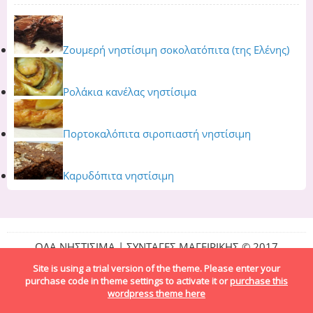
Ζουμερή νηστίσιμη σοκολατόπιτα (της Ελένης)
Ρολάκια κανέλας νηστίσιμα
Πορτοκαλόπιτα σιροπιαστή νηστίσιμη
Καρυδόπιτα νηστίσιμη
ΟΛΑ ΝΗΣΤΙΣΙΜΑ | ΣΥΝΤΑΓΕΣ ΜΑΓΕΙΡΙΚΗΣ © 2017
Site is using a trial version of the theme. Please enter your
purchase code in theme settings to activate it or
purchase this
wordpress theme here