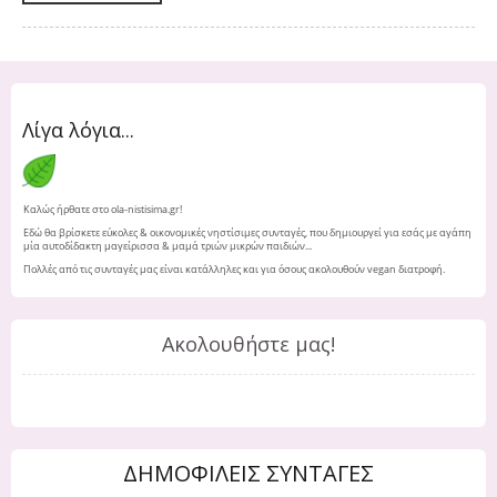
Λίγα λόγια...
Καλώς ήρθατε στο ola-nistisima.gr!
Εδώ θα βρίσκετε εύκολες & οικονομικές νηστίσιμες συνταγές, που δημιουργεί για εσάς με αγάπη
μία αυτοδίδακτη μαγείρισσα & μαμά τριών μικρών παιδιών...
Πολλές από τις συνταγές μας είναι κατάλληλες και για όσους ακολουθούν vegan διατροφή.
Ακολουθήστε μας!
ΔΗΜΟΦΙΛΕΙΣ ΣΥΝΤΑΓΕΣ